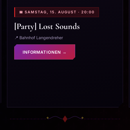
📅 SAMSTAG, 15. AUGUST · 20:00
[Party] Lost Sounds
📍 Bahnhof Langendreher
INFORMATIONEN →