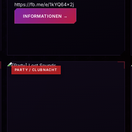
https://fb.me/e/1kYQ64x2j
INFORMATIONEN →
PARTY / CLUBNACHT