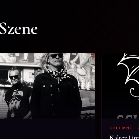
 Szene
KOLUMNE · 
Kalter Lip