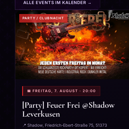
ALLE EVENTS IM KALENDER →
PARTY / CLUBNACHT
📅 FREITAG, 7. AUGUST · 20:00
[Party] Feuer Frei @Shadow
Leverkusen
📍 Shadow, Friedrich-Ebert-Straße 75, 51373