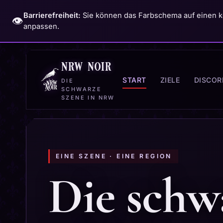
Barrierefreiheit:
Sie können das Farbschema auf einen k
👁️
anpassen.
nrw noir
START
ZIELE
DISCOR
DIE
SCHWARZE
SZENE IN NRW
EINE SZENE · EINE REGION
Die schw