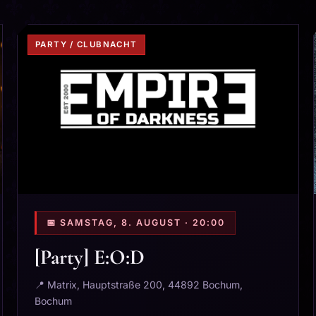
PARTY / CLUBNACHT
📅 SAMSTAG, 8. AUGUST · 20:00
[Party] E:O:D
📍 Matrix, Hauptstraße 200, 44892 Bochum,
Bochum