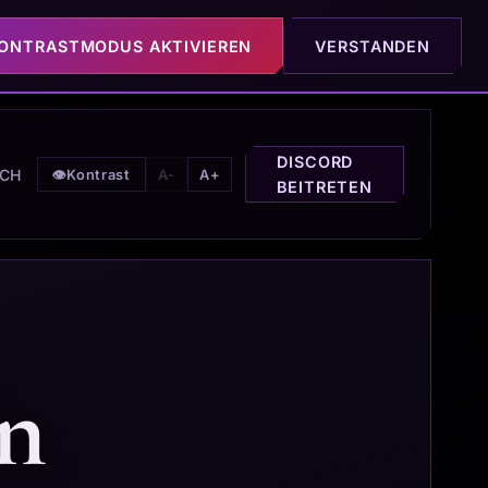
ONTRASTMODUS AKTIVIEREN
VERSTANDEN
DISCORD
CH
👁️
Kontrast
A-
A+
BEITRETEN
in